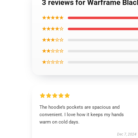
3 reviews for Warframe Black
★★★★★
★★★★☆
★★★☆☆
★★☆☆☆
★☆☆☆☆
The hoodie’s pockets are spacious and
convenient. I love how it keeps my hands
warm on cold days.
Dec 7, 2024