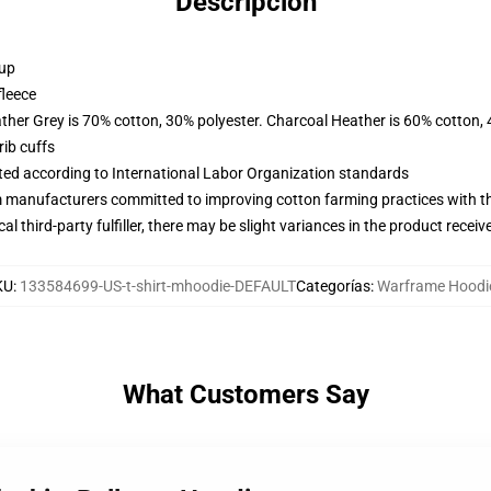
Descripción
 up
fleece
ather Grey is 70% cotton, 30% polyester. Charcoal Heather is 60% cotton,
ib cuffs
uated according to International Labor Organization standards
m manufacturers committed to improving cotton farming practices with the
al third-party fulfiller, there may be slight variances in the product receiv
KU
:
133584699-US-t-shirt-mhoodie-DEFAULT
Categorías
:
Warframe Hoodi
What Customers Say