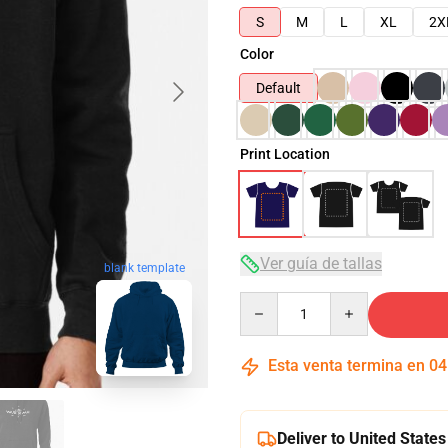
S
M
L
XL
2X
Color
Default
Print Location
Ver guía de tallas
blank template
Quantity
Esta venta termina en
04
Deliver to United States