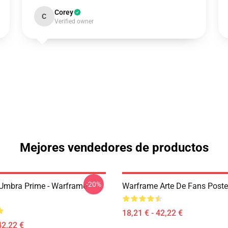
Corey
C
Verified owner
Mejores vendedores de productos
-20%
 Umbra Prime - Warframe
Warframe Arte De Fans Poste
18,21 € - 42,22 €
42,22 €