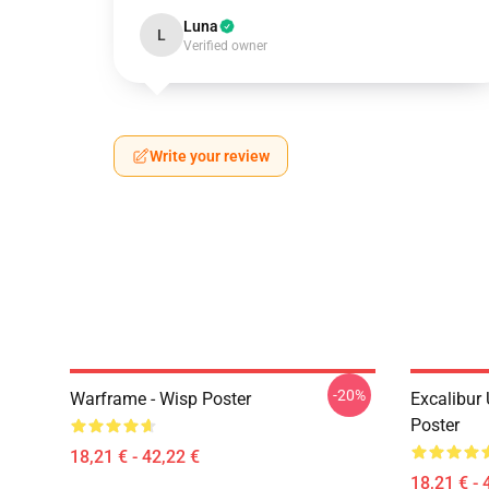
Luna
L
Verified owner
Write your review
-20%
Warframe - Wisp Poster
Excalibur
Poster
18,21 € - 42,22 €
18,21 € - 