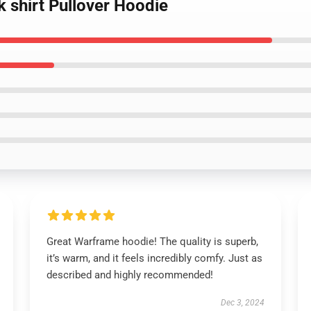
 shirt Pullover Hoodie
Great Warframe hoodie! The quality is superb,
it’s warm, and it feels incredibly comfy. Just as
described and highly recommended!
Dec 3, 2024