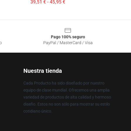
39,51 € - 45,95 €
Pago 100% seguro
o
PayPal / MasterCard / Visa
Nuestra tienda
Cada Producto ha sido diseñado por nuestro
equipo de clase mundial. Ofrecemos una amplia
variedad de productos de alta calidad y hermoso
diseño. Estos no son sólo para mostrar su estilo
cotidiano único.