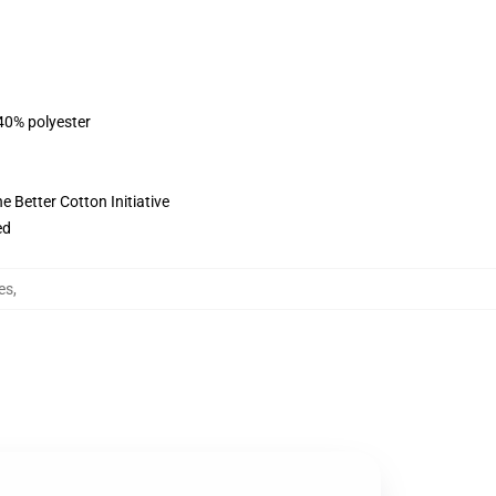
 40% polyester
 Better Cotton Initiative
ed
es
,