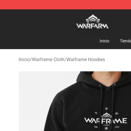
Warframe Shop - Official Warframe Merchandise Store
Inicio
Tiend
Inicio
/
Warframe Cloth
/
Warframe Hoodies