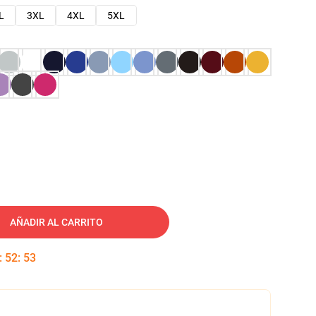
L
3XL
4XL
5XL
AÑADIR AL CARRITO
:
52
:
52