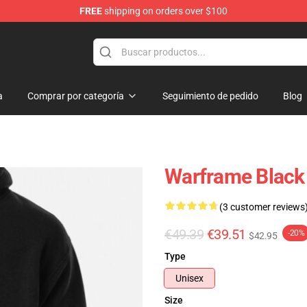
FREE
shipping on orders over $100
a
Comprar por categoría
Seguimiento de pedido
Blog
Warframe Black 
(3 customer reviews
€49.39
€39.51
-20%
$42.95
Type
Unisex
Size