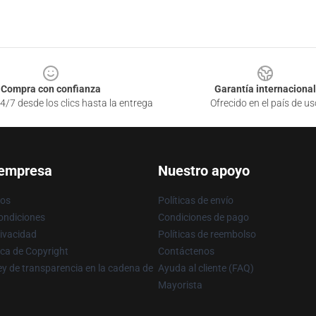
Compra con confianza
Garantía internacional
4/7 desde los clics hasta la entrega
Ofrecido en el país de us
 empresa
Nuestro apoyo
ros
Políticas de envío
ondiciones
Condiciones de pago
rivacidad
Políticas de reembolso
ica de Copyright
Contáctenos
y de transparencia en la cadena de
Ayuda al cliente (FAQ)
Mayorista