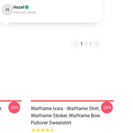
Hazel
H
Verified owner
1
/
1
-20%
-20%
r
Warframe Ivara - Warframe Shirt,
Warframe Sticker, Warframe Bow
Pullover Sweatshirt