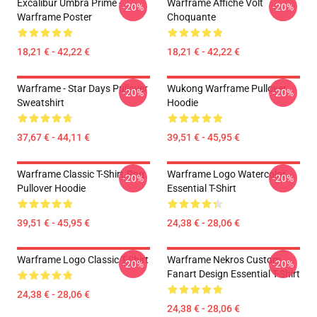
Excalibur Umbra Prime -
Warframe Affiche Volt
-20%
-20%
Warframe Poster
Choquante
18,21 € - 42,22 €
18,21 € - 42,22 €
Warframe - Star Days Pullover
Wukong Warframe Pullover
-20%
-20%
Sweatshirt
Hoodie
37,67 € - 44,11 €
39,51 € - 45,95 €
Warframe Classic T-Shirt.png
Warframe Logo Watercolor
-20%
-20%
Pullover Hoodie
Essential T-Shirt
39,51 € - 45,95 €
24,38 € - 28,06 €
Warframe Logo Classic T-Shirt
Warframe Nekros Custom
-20%
-20%
Fanart Design Essential T-Shirt
24,38 € - 28,06 €
24,38 € - 28,06 €