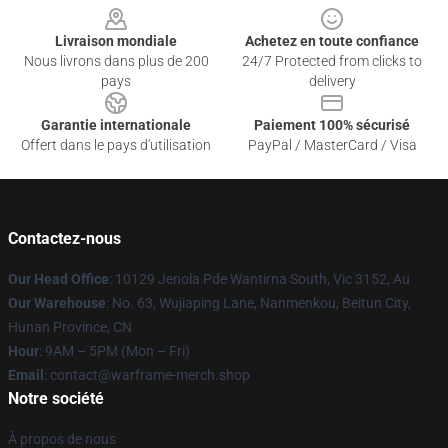
Livraison mondiale
Achetez en toute confiance
Nous livrons dans plus de 200
24/7 Protected from clicks to
pays
delivery
Garantie internationale
Paiement 100% sécurisé
Offert dans le pays d'utilisation
PayPal / MasterCard / Visa
Contactez-nous
Our Head Office
: 10129 Jenola Pde Wantirna South, Vic 3152, Au
Our Warehouse
: No. 63, Wujiaping Lane, Nanmenkou, Beitun City,
Hunan Province, CN
Hour
: 9AM – 5PM (Mon – Fri)
Email
: contact@warframe-merch.shop
Notre société
À propos de nous