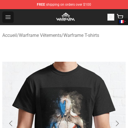
FREE
shipping on orders over $100
Warframe Shop - Official Warframe Merchandise Store
Open menu
Accueil
/
Warframe Vêtements
/
Warframe T-shirts