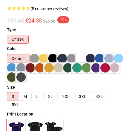
(5 customer reviews)
€30.48
€24.38
-20%
$26.50
Type
Unisex
Color
Default
Size
S
M
L
XL
2XL
3XL
4XL
5XL
Print Location