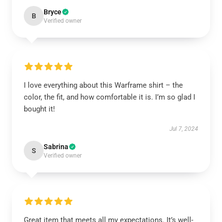
Bryce
B
Verified owner
I love everything about this Warframe shirt – the
color, the fit, and how comfortable it is. I’m so glad I
bought it!
Jul 7, 2024
Sabrina
S
Verified owner
Great item that meets all my expectations. It’s well-