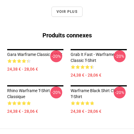
VOIR PLUS
Produits connexes
Gara Warframe Classic T-Shirt
Grab It Fast - Warframe
-20%
-20%
Classic T-Shirt
24,38 € - 28,06 €
24,38 € - 28,06 €
Rhino Warframe T-Shirt
Warframe Black Shirt Classic
-20%
-20%
Classique
T-Shirt
24,38 € - 28,06 €
24,38 € - 28,06 €
Footer