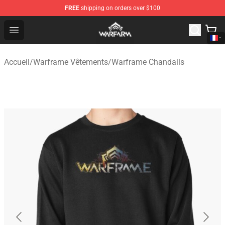
FREE
shipping on orders over $100
Warframe Shop - Official Warframe Merchandise Store
Open menu
Accueil
/
Warframe Vêtements
/
Warframe Chandails