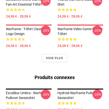
-20%
-20%
Fan-Art Essential T-Shirt
Shirt
24,38 € - 28,06 €
24,38 € - 28,06 €
Warframe - T-Shirt Classique
Warframe Video Game Classic
-20%
-20%
Logo Design
T-Shirt
24,38 € - 28,06 €
24,38 € - 28,06 €
VOIR PLUS
Produits connexes
Excalibur Umbra - Warframe
Hydroid Warframe Pullover
-20%
-20%
Pullover Sweatshirt
Sweatshirt