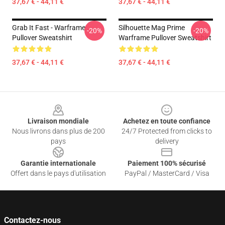
37,67 € - 44,11 €
37,67 € - 44,11 €
Grab It Fast - Warframe
Silhouette Mag Prime
-20%
-20%
Pullover Sweatshirt
Warframe Pullover Sweatshirt
37,67 € - 44,11 €
37,67 € - 44,11 €
Footer
Livraison mondiale
Achetez en toute confiance
Nous livrons dans plus de 200
24/7 Protected from clicks to
pays
delivery
Garantie internationale
Paiement 100% sécurisé
Offert dans le pays d'utilisation
PayPal / MasterCard / Visa
Contactez-nous