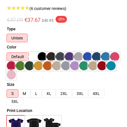
(6 customer reviews)
€47.09
€37.67
-20%
$40.95
Type
Unisex
Color
Default
Size
S
M
L
XL
2XL
3XL
4XL
5XL
Print Location