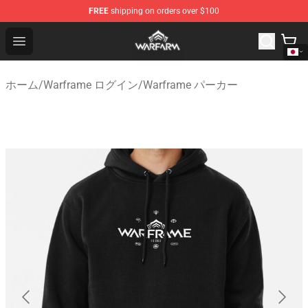
FREE
shipping on orders over $100
Warframe Shop - Official Warframe Merchandise Store
Open menu
ホーム
/
Warframe ログイン
/
Warframe パーカー