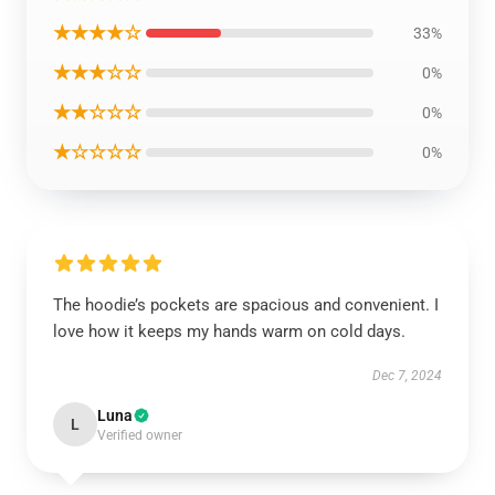
★★★★☆
33%
★★★☆☆
0%
★★☆☆☆
0%
★☆☆☆☆
0%
The hoodie’s pockets are spacious and convenient. I
love how it keeps my hands warm on cold days.
Dec 7, 2024
Luna
L
Verified owner