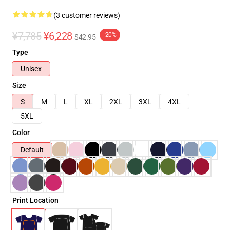
(3 customer reviews)
¥7,785
¥6,228
-20%
$42.95
Type
Unisex
Size
S
M
L
XL
2XL
3XL
4XL
5XL
Color
Default
Print Location