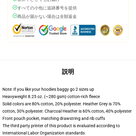
すべての小包に追跡番号を提供
商品が届かない場合は全額返金
説明
Note: If you like your hoodies baggy go 2 sizes up
Heavyweight 8.25 oz. (~280 gsm) cotton-rich fleece
Solid colors are 80% cotton, 20% polyester. Heather Grey is 70%
cotton, 30% polyester. Charcoal Heather is 60% cotton, 40% polyester
Front pouch pocket, matching drawstring and rib cuffs
The third party printer of this product is evaluated according to
International Labor Organization standards