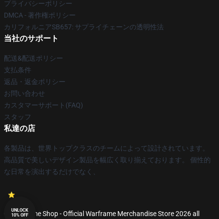
プライバシーポリシー
DMCA - 著作権ポリシー
カリフォルニアSB657: サプライチェーンの透明性法
当社のサポート
配送&配送ポリシー
支払条件
返品・返金ポリシー
お問い合わせ
カスタマーサポート(FAQ)
スタッフ
私達の店
各製品は、世界トップクラスのチームによって設計されています。
高品質で美しいデザイン製品を幅広く取り揃えております。 個性的
な日常を演出するだけでなく、
UNLOCK
© Warframe Shop - Official Warframe Merchandise Store 2026 all
10% OFF