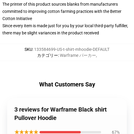
The printer of this product sources blanks from manufacturers
committed to improving cotton farming practices with the Better
Cotton Initiative
Since every item is made just for you by your local third-party fulfiller,
there may be slight variances in the product received
SKU
:
133584699-US-t-shirt-mhoodie-DEFAULT
カテゴリー
:
Warframe パーカー
,
What Customers Say
3 reviews for Warframe Black shirt
Pullover Hoodie
★★★★★
67%