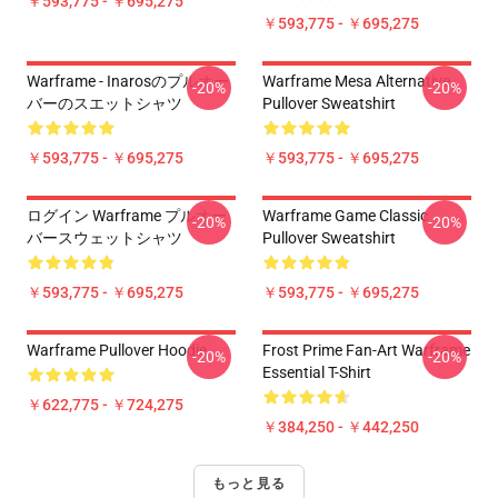
￥593,775 - ￥695,275
￥593,775 - ￥695,275
Warframe - Inarosのプルオー
Warframe Mesa Alternative
-20%
-20%
バーのスエットシャツ
Pullover Sweatshirt
￥593,775 - ￥695,275
￥593,775 - ￥695,275
ログイン Warframe プルオー
Warframe Game Classic
-20%
-20%
バースウェットシャツ
Pullover Sweatshirt
￥593,775 - ￥695,275
￥593,775 - ￥695,275
Warframe Pullover Hoodie
Frost Prime Fan-Art Warframe
-20%
-20%
Essential T-Shirt
￥622,775 - ￥724,275
￥384,250 - ￥442,250
もっと見る