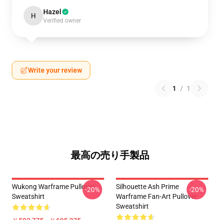
Hazel
H
Verified owner
Write your review
1
/
1
最高の売り手製品
Wukong Warframe Pullover
Silhouette Ash Prime
-20%
-20%
Sweatshirt
Warframe Fan-Art Pullover
Sweatshirt