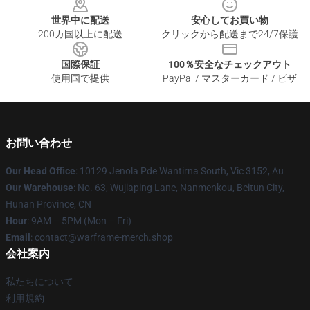
世界中に配送
安心してお買い物
200カ国以上に配送
クリックから配送まで24/7保護
国際保証
100％安全なチェックアウト
使用国で提供
PayPal / マスターカード / ビザ
お問い合わせ
Our Head Office
: 10129 Jenola Pde Wantirna South, Vic 3152, Au
Our Warehouse
: No. 63, Wujiaping Lane, Nanmenkou, Beitun City,
Hunan Province, CN
Hour
: 9AM – 5PM (Mon – Fri)
Email
: contact@warframe-merch.shop
会社案内
私たちについて
利用規約