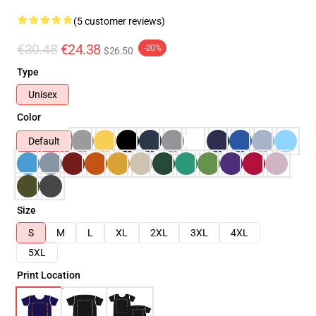
(5 customer reviews)
€30.48
€24.38
-20%
$26.50
Type
Unisex
Color
Default
Size
S
M
L
XL
2XL
3XL
4XL
5XL
Print Location