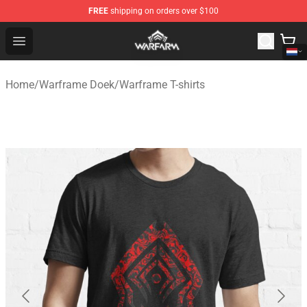
FREE
shipping on orders over $100
Warframe Shop - Official Warframe Merchandise Store
Open menu
Home
/
Warframe Doek
/
Warframe T-shirts