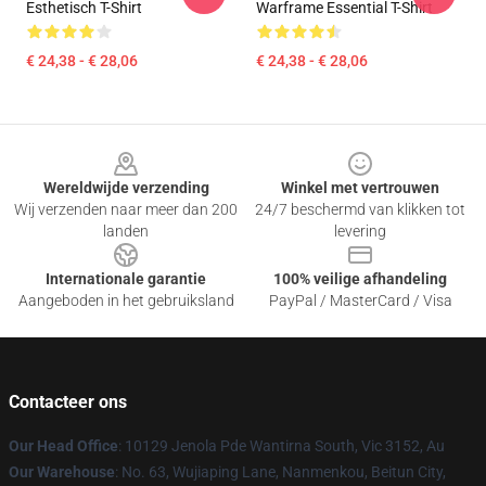
Esthetisch T-Shirt
Warframe Essential T-Shirt
€ 24,38 - € 28,06
€ 24,38 - € 28,06
Footer
Wereldwijde verzending
Winkel met vertrouwen
Wij verzenden naar meer dan 200
24/7 beschermd van klikken tot
landen
levering
Internationale garantie
100% veilige afhandeling
Aangeboden in het gebruiksland
PayPal / MasterCard / Visa
Contacteer ons
Our Head Office
: 10129 Jenola Pde Wantirna South, Vic 3152, Au
Our Warehouse
: No. 63, Wujiaping Lane, Nanmenkou, Beitun City,