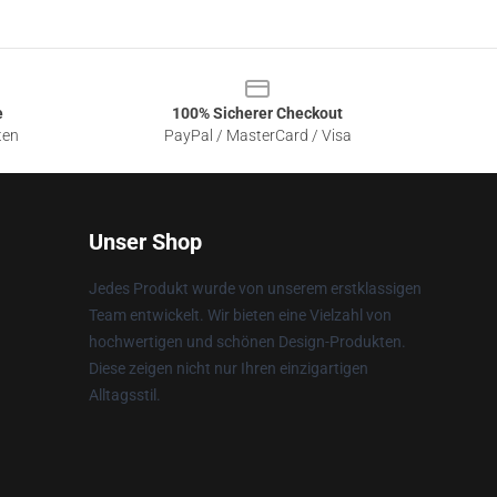
e
100% Sicherer Checkout
ten
PayPal / MasterCard / Visa
Unser Shop
Jedes Produkt wurde von unserem erstklassigen
Team entwickelt. Wir bieten eine Vielzahl von
hochwertigen und schönen Design-Produkten.
Diese zeigen nicht nur Ihren einzigartigen
Alltagsstil.