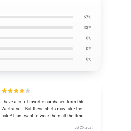
67%
33%
0%
0%
0%
I have a lot of favorite purchases from this
Warframe... But these shirts may take the
cake! I just want to wear them all the time
Jul 25, 2024