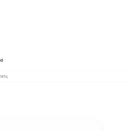
ed
irts
,