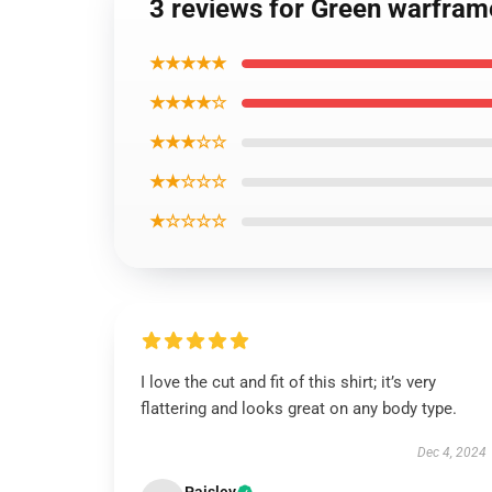
3 reviews for Green warframe
★★★★★
★★★★☆
★★★☆☆
★★☆☆☆
★☆☆☆☆
I love the cut and fit of this shirt; it’s very
flattering and looks great on any body type.
Dec 4, 2024