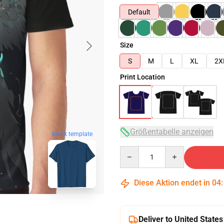
Default
Size
S
M
L
XL
2X
Print Location
Größentabelle anzeigen
blank template
Quantity
Diese Aktion endet in
04
Deliver to United States