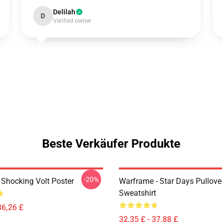
Delilah
D
Verified owner
Beste Verkäufer Produkte
-20%
Shocking Volt Poster
Warframe - Star Days Pullove
Sweatshirt
36,26 £
32,35 £ - 37,88 £