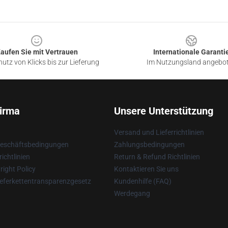
aufen Sie mit Vertrauen
Internationale Garanti
utz von Klicks bis zur Lieferung
Im Nutzungsland angebo
irma
Unsere Unterstützung
Versand und Lieferrichtlinien
Geschäftsbedingungen
Zahlungsbedingungen
ichtlinien
Return & Refund Richtlinien
ight Policy
Kontaktieren Sie uns
eferkettentransparenzgesetz
Kundenhilfe (FAQ)
Werdegang