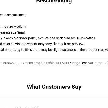
Beschreibung
deniable statement
aring size Medium
earing size Small
x. Solid color back panel, sleeves and neck bind are 100% cotton
vid colors. Print placement may vary slightly from preview.
al third-party fulfiller, there may be slight variances in the product receiv
:
150862209-US-mens-graphic-t-shirt-DEFAULT
Kategorien
:
Warframe T-Sh
What Customers Say