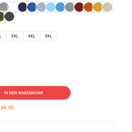
L
3XL
4XL
5XL
IN DEN WARENKORB
:
34
:
54