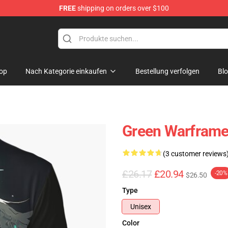
FREE
shipping on orders over $100
op
Nach Kategorie einkaufen
Bestellung verfolgen
Bl
Green Warframe 
(3 customer reviews
£26.17
£20.94
-20%
$26.50
Type
Unisex
Color