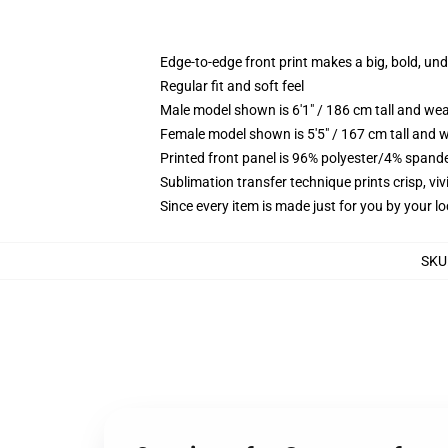
Edge-to-edge front print makes a big, bold, un
Regular fit and soft feel
Male model shown is 6'1" / 186 cm tall and we
Female model shown is 5'5" / 167 cm tall and w
Printed front panel is 96% polyester/4% spande
Sublimation transfer technique prints crisp, vi
Since every item is made just for you by your loc
SKU