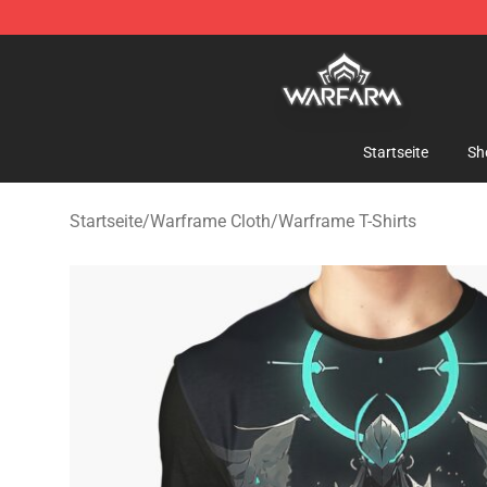
Warframe Shop - Official Warframe Merchandise Store
Startseite
Sh
Startseite
/
Warframe Cloth
/
Warframe T-Shirts