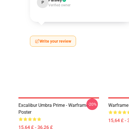
Paisley
P
Verified owner
Write your review
-20%
Excalibur Umbra Prime - Warframe
Warframe 
Poster
15,64 £ - 
15,64 £ - 36,26 £