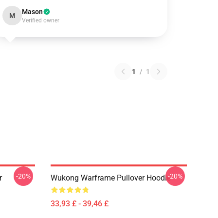
Mason
M
Verified owner
1
/
1
-20%
-20%
r
Wukong Warframe Pullover Hoodie
33,93 £ - 39,46 £