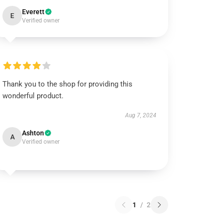
Everett
E
Verified owner
Thank you to the shop for providing this
wonderful product.
Aug 7, 2024
Ashton
A
Verified owner
1
/
2