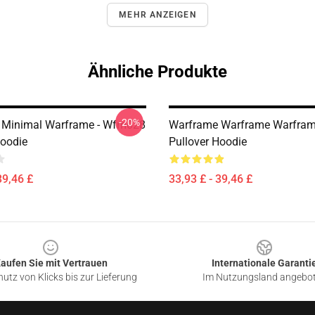
MEHR ANZEIGEN
Ähnliche Produkte
-20%
 Minimal Warframe - Wfm028
Warframe Warframe Warfra
Hoodie
Pullover Hoodie
39,46 £
33,93 £ - 39,46 £
aufen Sie mit Vertrauen
Internationale Garanti
utz von Klicks bis zur Lieferung
Im Nutzungsland angebo