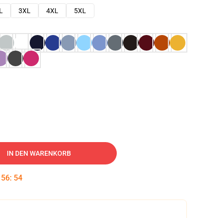
L
3XL
4XL
5XL
IN DEN WARENKORB
:
56
:
53