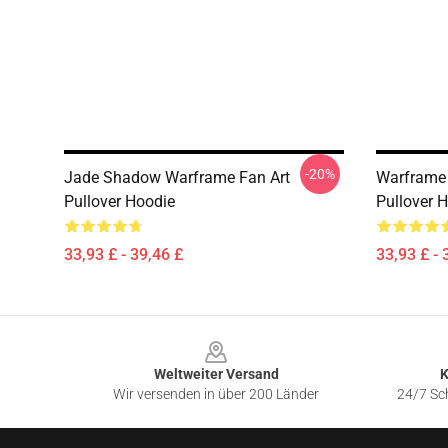
-20%
Jade Shadow Warframe Fan Art
Warframe
Pullover Hoodie
Pullover 
33,93 £ - 39,46 £
33,93 £ - 
Footer
Weltweiter Versand
K
Wir versenden in über 200 Länder
24/7 Sch