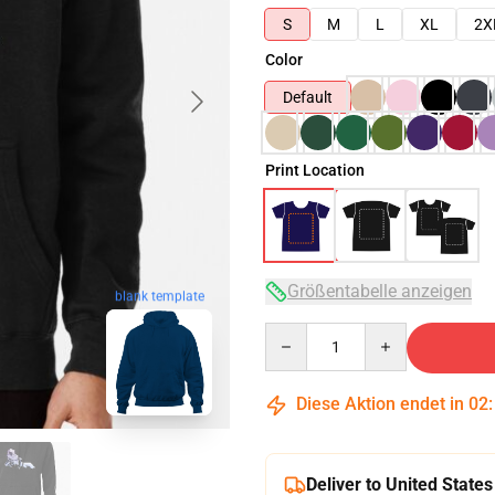
S
M
L
XL
2X
Color
Default
Print Location
Größentabelle anzeigen
blank template
Quantity
Diese Aktion endet in
02
Deliver to United States