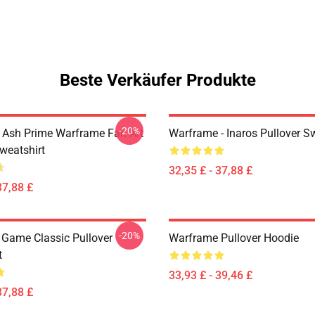
Beste Verkäufer Produkte
-20%
e Ash Prime Warframe Fan-Art
Warframe - Inaros Pullover S
weatshirt
32,35 £ - 37,88 £
37,88 £
-20%
Game Classic Pullover
Warframe Pullover Hoodie
t
33,93 £ - 39,46 £
37,88 £