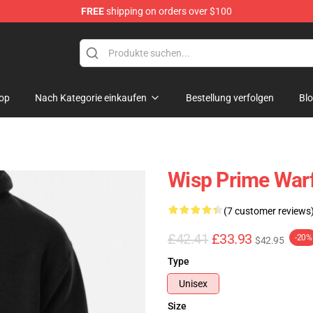
FREE
shipping on orders over $100
op
Nach Kategorie einkaufen
Bestellung verfolgen
Bl
Wisp Prime War
(7 customer reviews
£42.41
£33.93
-20%
$42.95
Type
Unisex
Size