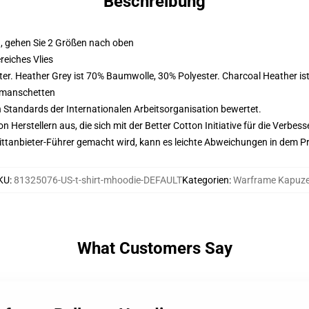
Beschreibung
, gehen Sie 2 Größen nach oben
eiches Vlies
er. Heather Grey ist 70% Baumwolle, 30% Polyester. Charcoal Heather i
nmanschetten
n Standards der Internationalen Arbeitsorganisation bewertet.
on Herstellern aus, die sich mit der Better Cotton Initiative für die Verb
 Drittanbieter-Führer gemacht wird, kann es leichte Abweichungen in dem P
KU
:
81325076-US-t-shirt-mhoodie-DEFAULT
Kategorien
:
Warframe Kapuz
What Customers Say