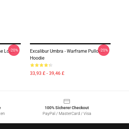
-20%
-20%
me Logo
Excalibur Umbra - Warframe Pullover
Hoodie
33,93 £ - 39,46 £
e
100% Sicherer Checkout
ten
PayPal / MasterCard / Visa