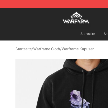
Warframe Shop - Official Warframe Merchandise Store
Startseite
Sh
Startseite
/
Warframe Cloth
/
Warframe Kapuzen