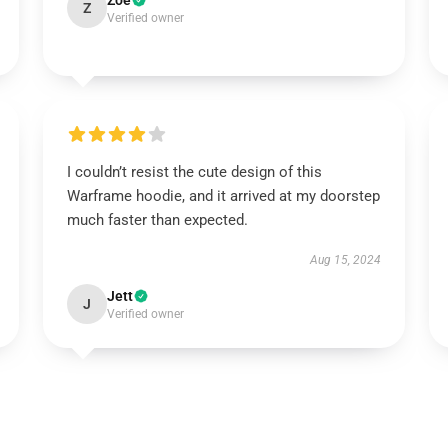
Zoe
Z
Verified owner
I couldn’t resist the cute design of this
Warframe hoodie, and it arrived at my doorstep
much faster than expected.
Aug 15, 2024
Jett
J
Verified owner