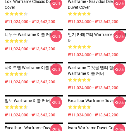
Loki Warframe Classic Duvet
Warframe - Gravidus Dilemma
-20%
-20%
Cover
Duvet Cover
₩11,024,000 - ₩13,642,200
₩11,024,000 - ₩13,642,200
니두스 Warframe 이불 커버
인기 카테고리 Warframe 이불 커
-20%
-20%
버
₩11,024,000 - ₩13,642,200
₩11,024,000 - ₩13,642,200
사이트맵 Warframe 이불 커버
Warframe 그것을 빨리 잡아 -
-20%
-20%
Warframe 이불 커버
₩11,024,000 - ₩13,642,200
₩11,024,000 - ₩13,642,200
임보 Warframe 이불 커버
Excalibur Warframe Duvet Cover
-20%
-20%
₩11,024,000 - ₩13,642,200
₩11,024,000 - ₩13,642,200
Excalibur - Warframe Duvet
Ivara Warframe Duvet Cover
-20%
-20%