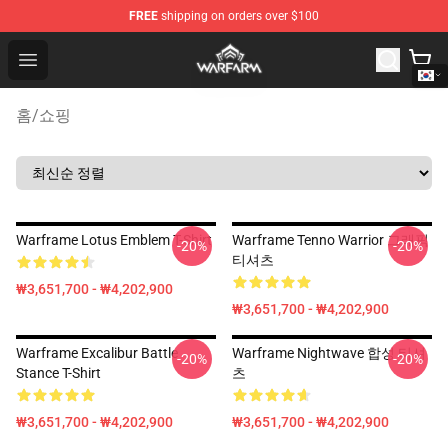
FREE
shipping on orders over $100
Warframe Shop - Official Warframe Merchandise Store
Open menu
홈
/
쇼핑
Warframe Lotus Emblem T-Shirt
Warframe Tenno Warrior 그래픽
-20%
-20%
티셔츠
₩3,651,700 - ₩4,202,900
₩3,651,700 - ₩4,202,900
Warframe Excalibur Battle
Warframe Nightwave 합성 티셔
-20%
-20%
Stance T-Shirt
츠
₩3,651,700 - ₩4,202,900
₩3,651,700 - ₩4,202,900