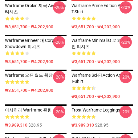
Warframe Orokin 제국 Aesthetic
Warframe Prime Edition Armor
-20%
-20%
티셔츠
T-Shirt
₩3,651,700 - ₩4,202,900
₩3,651,700 - ₩4,202,900
Warframe Grineer 대 Corpus
Warframe Minimalist 로고 디자
-20%
-20%
Showdown 티셔츠
인 티셔츠
₩3,651,700 - ₩4,202,900
₩3,651,700 - ₩4,202,900
Warframe 오픈 월드 확장 T-Shirt
Warframe Sci-Fi Action Artwork
-20%
-20%
T-Shirt
₩3,651,700 - ₩4,202,900
₩3,651,700 - ₩4,202,900
아사히라 Warframe 관련 상품
Frost Warframe Leggings
-20%
-20%
₩3,989,310
$28.95
₩3,989,310
$28.95