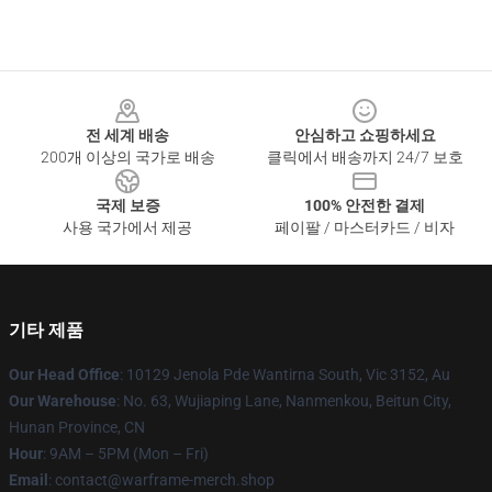
Footer
전 세계 배송
안심하고 쇼핑하세요
200개 이상의 국가로 배송
클릭에서 배송까지 24/7 보호
국제 보증
100% 안전한 결제
사용 국가에서 제공
페이팔 / 마스터카드 / 비자
기타 제품
Our Head Office
: 10129 Jenola Pde Wantirna South, Vic 3152, Au
Our Warehouse
: No. 63, Wujiaping Lane, Nanmenkou, Beitun City,
Hunan Province, CN
Hour
: 9AM – 5PM (Mon – Fri)
Email
: contact@warframe-merch.shop