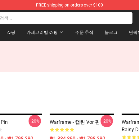
FREE
shipping on orders over $100
쇼핑
카테고리별 쇼핑
주문 추적
블로그
연락
-20%
-20%
 Pin
Warframe - 캡틴 Vor 핀
Warfram
Rainy D
0 - ₩1,798,290
₩1,384,890 - ₩1,798,290