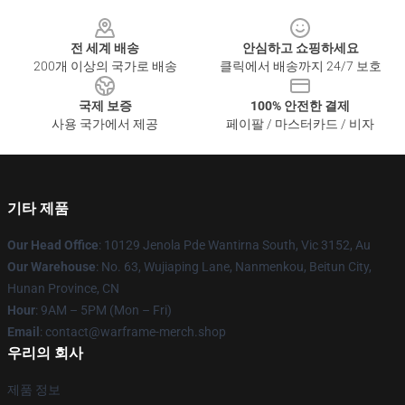
Footer
전 세계 배송
안심하고 쇼핑하세요
200개 이상의 국가로 배송
클릭에서 배송까지 24/7 보호
국제 보증
100% 안전한 결제
사용 국가에서 제공
페이팔 / 마스터카드 / 비자
기타 제품
Our Head Office
: 10129 Jenola Pde Wantirna South, Vic 3152, Au
Our Warehouse
: No. 63, Wujiaping Lane, Nanmenkou, Beitun City,
Hunan Province, CN
Hour
: 9AM – 5PM (Mon – Fri)
Email
: contact@warframe-merch.shop
우리의 회사
제품 정보