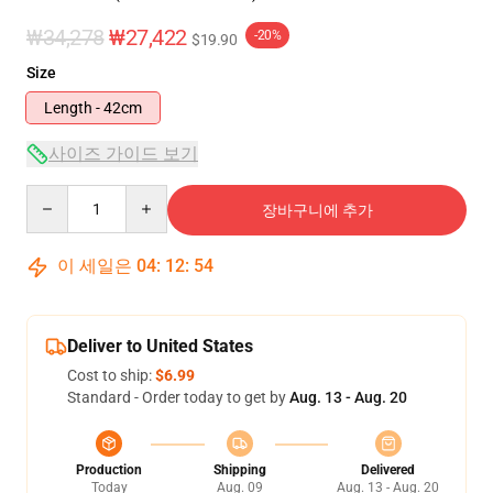
₩34,278
₩27,422
-20%
$19.90
Size
Length - 42cm
사이즈 가이드 보기
Quantity
장바구니에 추가
이 세일은
04
:
12
:
54
Deliver to United States
Cost to ship:
$6.99
Standard - Order today to get by
Aug. 13 - Aug. 20
Production
Shipping
Delivered
Today
Aug. 09
Aug. 13 - Aug. 20