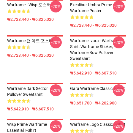
Warframe - Wisp 포스터
Excalibur Umbra Prime -
-20%
-20%
Warframe Poster
₩2,728,440 - ₩6,325,020
₩2,728,440 - ₩6,325,020
Warframe 팬 아트 포스터
Warframe Ivara - Warframe
-20%
-20%
Shirt, Warframe Sticker,
Warframe Bow Pullover
₩2,728,440 - ₩6,325,020
Sweatshirt
₩5,642,910 - ₩6,607,510
Warframe Dark Sector
Gara Warframe Classic T-Shirt
-20%
-20%
Pullover Sweatshirt
₩3,651,700 - ₩4,202,900
₩5,642,910 - ₩6,607,510
Wisp Prime Warframe
Warframe Logo Classic T-Shirt
-20%
-20%
Essential T-Shirt