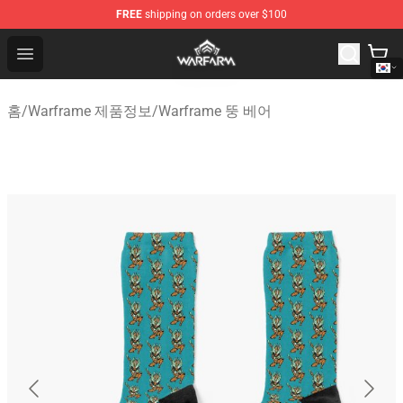
FREE
shipping on orders over $100
Warframe Shop - Official Warframe Merchandise Store
Open menu
홈
/
Warframe 제품정보
/
Warframe 뚱 베어