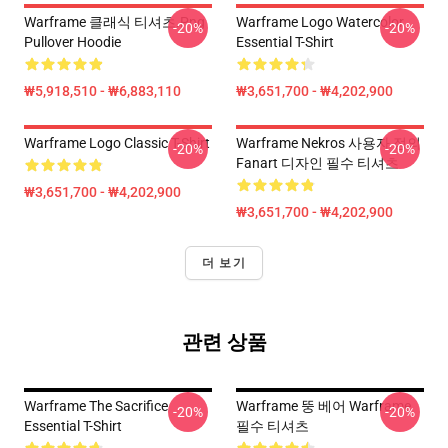
Warframe 클래식 티셔츠.png
Warframe Logo Watercolor
-20%
-20%
Pullover Hoodie
Essential T-Shirt
₩5,918,510 - ₩6,883,110
₩3,651,700 - ₩4,202,900
Warframe Logo Classic T-Shirt
Warframe Nekros 사용자 정의
-20%
-20%
Fanart 디자인 필수 티셔츠
₩3,651,700 - ₩4,202,900
₩3,651,700 - ₩4,202,900
더 보기
관련 상품
Warframe The Sacrifice
Warframe 뚱 베어 Warframe
-20%
-20%
Essential T-Shirt
필수 티셔츠