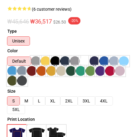
(6 customer reviews)
₩45,646
₩36,517
-20%
$26.50
Type
Unisex
Color
Default
Size
S
M
L
XL
2XL
3XL
4XL
5XL
Print Location