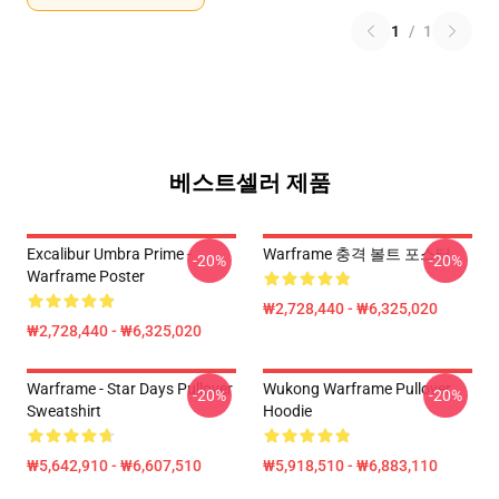
1
/
1
베스트셀러 제품
Excalibur Umbra Prime -
Warframe 충격 볼트 포스터
-20%
-20%
Warframe Poster
₩2,728,440 - ₩6,325,020
₩2,728,440 - ₩6,325,020
Warframe - Star Days Pullover
Wukong Warframe Pullover
-20%
-20%
Sweatshirt
Hoodie
₩5,642,910 - ₩6,607,510
₩5,918,510 - ₩6,883,110