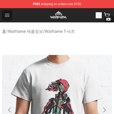
FREE
shipping on orders over $100
Warframe Shop - Official Warframe Merchandise Store
Open menu
홈
/
Warframe 제품정보
/
Warframe T-셔츠