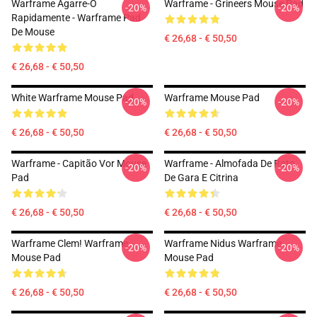
Warframe Agarre-O
Warframe - Grineers Mouse Pad
-20%
-20%
Rapidamente - Warframe Pad
De Mouse
€ 26,68 - € 50,50
€ 26,68 - € 50,50
White Warframe Mouse Pad
Warframe Mouse Pad
-20%
-20%
€ 26,68 - € 50,50
€ 26,68 - € 50,50
Warframe - Capitão Vor Mouse
Warframe - Almofada De Rato
-20%
-20%
Pad
De Gara E Citrina
€ 26,68 - € 50,50
€ 26,68 - € 50,50
Warframe Clem! Warframe
Warframe Nidus Warframe
-20%
-20%
Mouse Pad
Mouse Pad
€ 26,68 - € 50,50
€ 26,68 - € 50,50