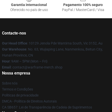
Garantia internacional
Pagamento 100% seguro
Oferecido no país de uso
PayPal / MasterCard / Visa
Contacte-nos
Our Head Office
: 10129 Jenola Pde Wantirna South, Vic 3152, Au
Our Warehouse
: No. 63, Wujiaping Lane, Nanmenkou, Beitun City,
Hunan Province, CN
Hour
: 9AM – 5PM (Mon – Fri)
Email
: contact@warframe-merch.shop
Nossa empresa
Sobre nós
Termos e Condições
Políticas de privacidade
DMCA - Política de Direitos Autorais
CA SB657: Lei de Transparência de Cadeia de Suprimentos