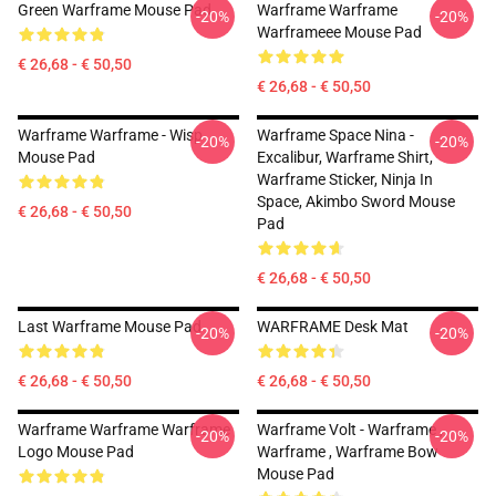
Green Warframe Mouse Pad
Warframe Warframe
-20%
-20%
Warframeee Mouse Pad
€ 26,68 - € 50,50
€ 26,68 - € 50,50
Warframe Warframe - Wisp
Warframe Space Nina -
-20%
-20%
Mouse Pad
Excalibur, Warframe Shirt,
Warframe Sticker, Ninja In
Space, Akimbo Sword Mouse
€ 26,68 - € 50,50
Pad
€ 26,68 - € 50,50
Last Warframe Mouse Pad
WARFRAME Desk Mat
-20%
-20%
€ 26,68 - € 50,50
€ 26,68 - € 50,50
Warframe Warframe Warframe
Warframe Volt - Warframe ,
-20%
-20%
Logo Mouse Pad
Warframe , Warframe Bow
Mouse Pad