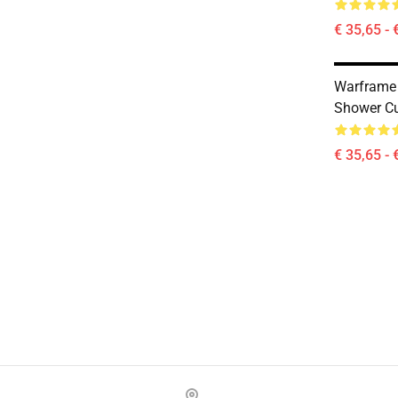
€ 35,65 - 
Warframe 
Shower Cu
€ 35,65 - 
Footer