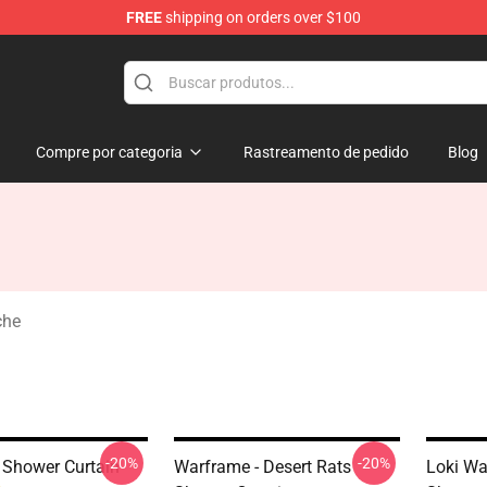
FREE
shipping on orders over $100
Compre por categoria
Rastreamento de pedido
Blog
che
-20%
-20%
Shower Curtain
Warframe - Desert Rats
Loki Wa