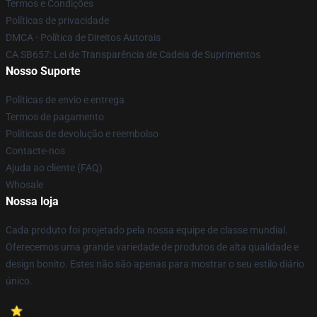
Termos e Condições
Políticas de privacidade
DMCA - Política de Direitos Autorais
CA SB657: Lei de Transparência de Cadeia de Suprimentos
Nosso Suporte
Políticas de envio e entrega
Termos de pagamento
Políticas de devolução e reembolso
Contacte-nos
Ajuda ao cliente (FAQ)
Whosale
Nossa loja
Cada produto foi projetado pela nossa equipe de classe mundial.
Oferecemos uma grande variedade de produtos de alta qualidade e
design bonito. Estes não são apenas para mostrar o seu estilo diário
único.