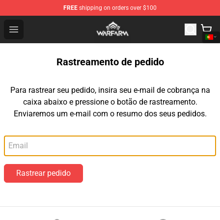
FREE
shipping on orders over $100
Warframe Shop - Official Warframe Merchandise Store
Open menu
Rastreamento de pedido
Para rastrear seu pedido, insira seu e-mail de cobrança na
caixa abaixo e pressione o botão de rastreamento.
Enviaremos um e-mail com o resumo dos seus pedidos.
E-mail
Rastrear pedido
Footer