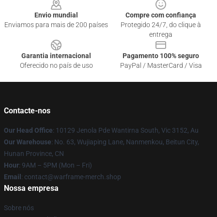
Envio mundial
Compre com confiança
Enviamos para mais de 200 países
Protegido 24/7, do clique à
entrega
Garantia internacional
Pagamento 100% seguro
Oferecido no país de uso
PayPal / MasterCard / Visa
Contacte-nos
Our Head Office
: 10129 Jenola Pde Wantirna South, Vic 3152, Au
Our Warehouse
: No. 63, Wujiaping Lane, Nanmenkou, Beitun City,
Hunan Province, CN
Hour
: 9AM – 5PM (Mon – Fri)
Email
: contact@warframe-merch.shop
Nossa empresa
Sobre nós