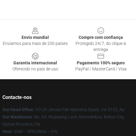
Footer
Envio mundial
Compre com confiança
Enviamos para mais de 200 países
Protegido 24/7, do clique à
entrega
Garantia internacional
Pagamento 100% seguro
Oferecido no país de uso
PayPal / MasterCard / Visa
Contacte-nos
Our Head Office
: 10129 Jenola Pde Wantirna South, Vic 3152, Au
Our Warehouse
: No. 63, Wujiaping Lane, Nanmenkou, Beitun City,
Hunan Province, CN
Hour
: 9AM – 5PM (Mon – Fri)