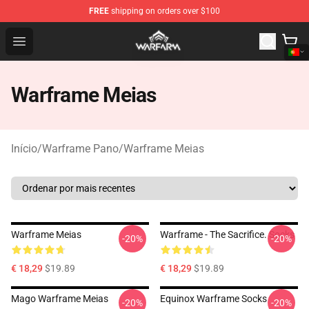
FREE
shipping on orders over $100
Warframe Shop - Official Warframe Merchandise Store
Open menu
Warframe Meias
Início
/
Warframe Pano
/
Warframe Meias
Warframe Meias
Warframe - The Sacrifice. Socks
-20%
-20%
€ 18,29
$19.89
€ 18,29
$19.89
Mago Warframe Meias
Equinox Warframe Socks
-20%
-20%