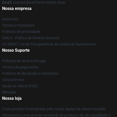
Email
: contact@warframe-merch.shop
Nossa empresa
Sobre nós
Termos e Condições
Políticas de privacidade
DMCA - Política de Direitos Autorais
CA SB657: Lei de Transparência de Cadeia de Suprimentos
Nosso Suporte
Políticas de envio e entrega
Termos de pagamento
Políticas de devolução e reembolso
Contacte-nos
Ajuda ao cliente (FAQ)
Whosale
Nossa loja
Cada produto foi projetado pela nossa equipe de classe mundial.
Oferecemos uma grande variedade de produtos de alta qualidade e