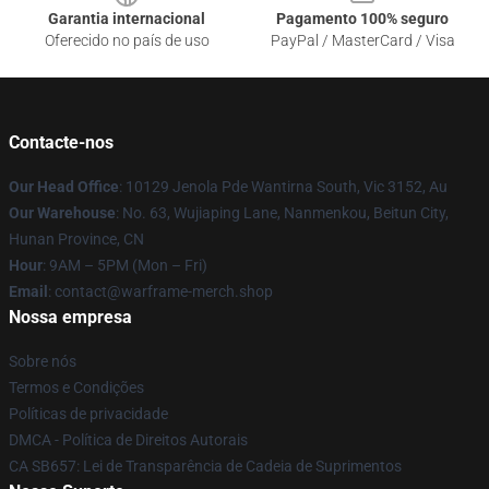
Garantia internacional
Pagamento 100% seguro
Oferecido no país de uso
PayPal / MasterCard / Visa
Contacte-nos
Our Head Office
: 10129 Jenola Pde Wantirna South, Vic 3152, Au
Our Warehouse
: No. 63, Wujiaping Lane, Nanmenkou, Beitun City,
Hunan Province, CN
Hour
: 9AM – 5PM (Mon – Fri)
Email
: contact@warframe-merch.shop
Nossa empresa
Sobre nós
Termos e Condições
Políticas de privacidade
DMCA - Política de Direitos Autorais
CA SB657: Lei de Transparência de Cadeia de Suprimentos