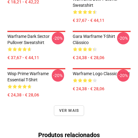
€ 18,21 - € 42,22
Sweatshirt
€ 37,67 - € 44,11
Warframe Dark Sector
Gara Warframe T-Shirt
-20%
-20%
Pullover Sweatshirt
Clássico
€ 37,67 - € 44,11
€ 24,38 - € 28,06
Wisp Prime Warframe
Warframe Logo Classic T-Shirt
-20%
-20%
Essential T-Shirt
€ 24,38 - € 28,06
€ 24,38 - € 28,06
VER MAIS
Produtos relacionados