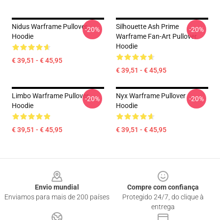
Nidus Warframe Pullover
Silhouette Ash Prime
-20%
-20%
Hoodie
Warframe Fan-Art Pullover
Hoodie
€ 39,51 - € 45,95
€ 39,51 - € 45,95
Limbo Warframe Pullover
Nyx Warframe Pullover
-20%
-20%
Hoodie
Hoodie
€ 39,51 - € 45,95
€ 39,51 - € 45,95
Footer
Envio mundial
Compre com confiança
Enviamos para mais de 200 países
Protegido 24/7, do clique à
entrega