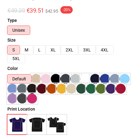
€49.39
€39.51
-20%
$42.95
Type
Unisex
Size
S
M
L
XL
2XL
3XL
4XL
5XL
Color
Default
Print Location