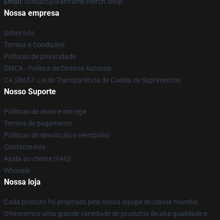
Email
: contact@warframe-merch.shop
Nossa empresa
Sobre nós
Termos e Condições
Políticas de privacidade
DMCA - Política de Direitos Autorais
CA SB657: Lei de Transparência de Cadeia de Suprimentos
Nosso Suporte
Políticas de envio e entrega
Termos de pagamento
Políticas de devolução e reembolso
Contacte-nos
Ajuda ao cliente (FAQ)
Whosale
Nossa loja
Cada produto foi projetado pela nossa equipe de classe mundial.
Oferecemos uma grande variedade de produtos de alta qualidade e