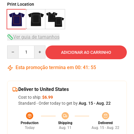
Print Location
Ver guia de tamanhos
Quantity
ADICIONAR AO CARRINHO
Esta promoção termina em
00
:
41
:
54
Deliver to United States
Cost to ship:
$6.99
Standard - Order today to get by
Aug. 15 - Aug. 22
Production
Shipping
Delivered
Today
Aug. 11
Aug. 15 - Aug. 22