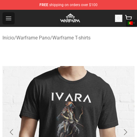
FREE
shipping on orders over $100
Warframe Shop - Official Warframe Merchandise Store
Open menu
Início
/
Warframe Pano
/
Warframe T-shirts