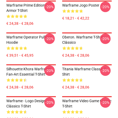
Warframe Prime Edition
Warframe Jogo Poster
-20%
-20%
Armor T-Shirt
€ 18,21 - € 42,22
€ 24,38 - € 28,06
Warframe Operator Pullover
Oberon. Warframe T-Shirt
-20%
-20%
Hoodie
Clássico
€ 39,51 - € 45,95
€ 24,38 - € 28,06
Silhouette Khora Warframe
Titania Warframe Classic T-
-20%
-20%
Fan-Art Essential T-Shirt
Shirt
€ 24,38 - € 28,06
€ 24,38 - € 28,06
Warframe - Logo Design
Warframe Video Game Classic
-20%
-20%
Clássico T-Shirt
T-Shirt