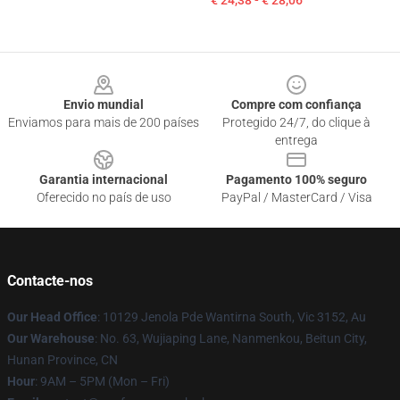
€ 24,38 - € 28,06
Footer
Envio mundial
Compre com confiança
Enviamos para mais de 200 países
Protegido 24/7, do clique à
entrega
Garantia internacional
Pagamento 100% seguro
Oferecido no país de uso
PayPal / MasterCard / Visa
Contacte-nos
Our Head Office
: 10129 Jenola Pde Wantirna South, Vic 3152, Au
Our Warehouse
: No. 63, Wujiaping Lane, Nanmenkou, Beitun City,
Hunan Province, CN
Hour
: 9AM – 5PM (Mon – Fri)