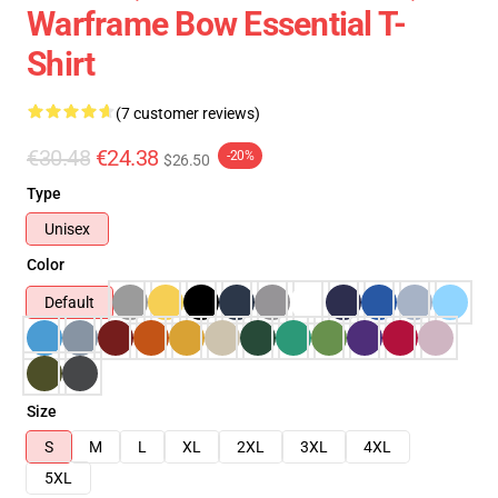
Warframe Bow Essential T-
Shirt
(7 customer reviews)
€30.48
€24.38
-20%
$26.50
Type
Unisex
Color
Default
Size
S
M
L
XL
2XL
3XL
4XL
5XL