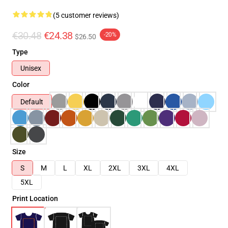
(5 customer reviews)
€30.48
€24.38
-20%
$26.50
Type
Unisex
Color
Default
Size
S
M
L
XL
2XL
3XL
4XL
5XL
Print Location