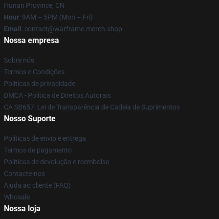
Hunan Province, CN
Hour
: 9AM – 5PM (Mon – Fri)
Email
: contact@warframe-merch.shop
Nossa empresa
Sobre nós
Termos e Condições
Políticas de privacidade
DMCA - Política de Direitos Autorais
CA SB657: Lei de Transparência de Cadeia de Suprimentos
Nosso Suporte
Políticas de envio e entrega
Termos de pagamento
Políticas de devolução e reembolso
Contacte-nos
Ajuda ao cliente (FAQ)
Whosale
Nossa loja