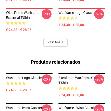
Wisp Prime Warframe
Warframe Logo Classic T-Shirt
-20%
-20%
Essential T-Shirt
€ 24,38 - € 28,06
€ 24,38 - € 28,06
VER MAIS
Produtos relacionados
Warframe Logo Classic T-Shirt
Excalibur - Warframe Classic
-20%
-20%
T-Shirt
€ 24,38 - € 28,06
€ 24,38 - € 28,06
Warframe Ivara Custom
Warframe - Wisp Classic T-
-20%
-20%