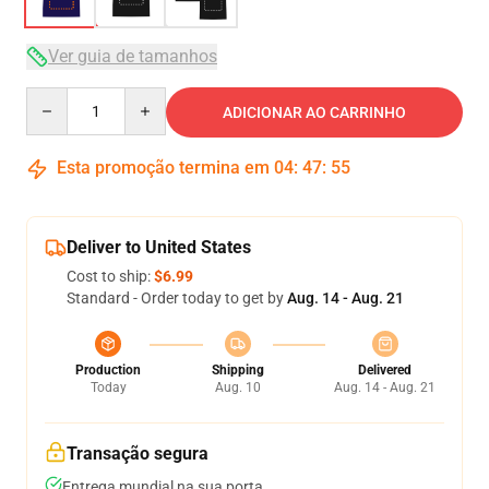
Ver guia de tamanhos
Quantity
ADICIONAR AO CARRINHO
Esta promoção termina em
04
:
47
:
54
Deliver to United States
Cost to ship:
$6.99
Standard - Order today to get by
Aug. 14 - Aug. 21
Production
Shipping
Delivered
Today
Aug. 10
Aug. 14 - Aug. 21
Transação segura
Entrega mundial na sua porta