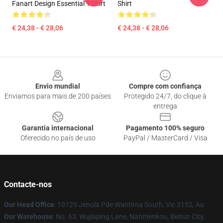
Fanart Design Essential T-Shirt
Shirt
€ 24,38 - € 28,06
€ 24,38 - € 28,06
Footer
Envio mundial
Compre com confiança
Enviamos para mais de 200 países
Protegido 24/7, do clique à
entrega
Garantia internacional
Pagamento 100% seguro
Oferecido no país de uso
PayPal / MasterCard / Visa
Contacte-nos
Our Head Office
: 10129 Jenola Pde Wantirna South, Vic 3152, Au
Our Warehouse
: No. 63, Wujiaping Lane, Nanmenkou, Beitun City,