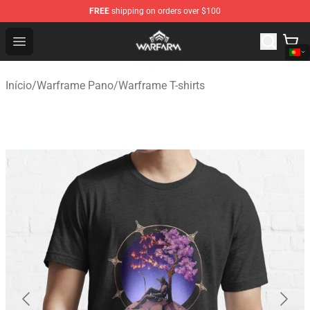
FREE
shipping on orders over $100
Warframe Shop - Official Warframe Merchandise Store
Open menu
Início
/
Warframe Pano
/
Warframe T-shirts