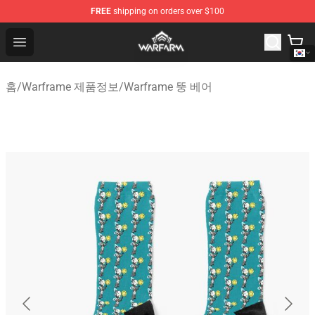
FREE
shipping on orders over $100
Warframe Shop - Official Warframe Merchandise Store
Open menu
홈
/
Warframe 제품정보
/
Warframe 뚱 베어