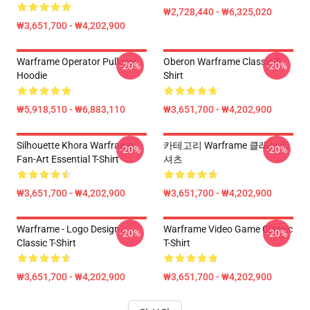
₩2,728,440 - ₩6,325,020
₩3,651,700 - ₩4,202,900
Warframe Operator Pullover
Oberon Warframe Classic T-
-20%
-20%
Hoodie
Shirt
₩5,918,510 - ₩6,883,110
₩3,651,700 - ₩4,202,900
Silhouette Khora Warframe
카테고리 Warframe 클래식 티
-20%
-20%
Fan-Art Essential T-Shirt
셔츠
₩3,651,700 - ₩4,202,900
₩3,651,700 - ₩4,202,900
Warframe - Logo Design
Warframe Video Game Classic
-20%
-20%
Classic T-Shirt
T-Shirt
₩3,651,700 - ₩4,202,900
₩3,651,700 - ₩4,202,900