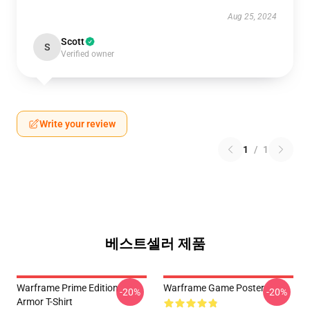
Aug 25, 2024
Scott
S
Verified owner
Write your review
1
/
1
베스트셀러 제품
Warframe Prime Edition
Warframe Game Poster
-20%
-20%
Armor T-Shirt