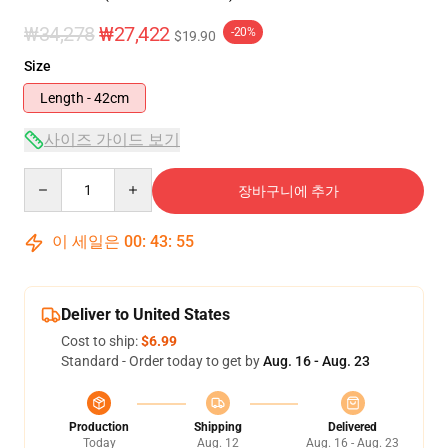
₩34,278
₩27,422
-20%
$19.90
Size
Length - 42cm
사이즈 가이드 보기
Quantity
장바구니에 추가
이 세일은
00
:
43
:
54
Deliver to United States
Cost to ship:
$6.99
Standard - Order today to get by
Aug. 16 - Aug. 23
Production
Shipping
Delivered
Today
Aug. 12
Aug. 16 - Aug. 23