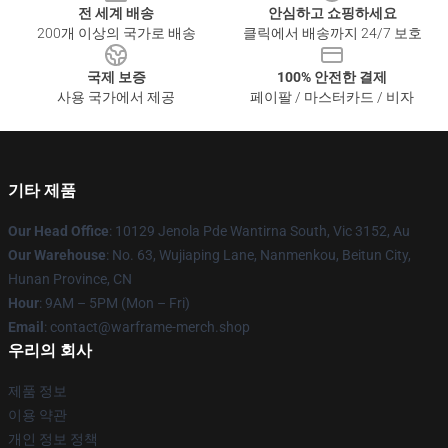
전 세계 배송
안심하고 쇼핑하세요
200개 이상의 국가로 배송
클릭에서 배송까지 24/7 보호
국제 보증
100% 안전한 결제
사용 국가에서 제공
페이팔 / 마스터카드 / 비자
기타 제품
Our Head Office
: 10129 Jenola Pde Wantirna South, Vic 3152, Au
Our Warehouse
: No. 63, Wujiaping Lane, Nanmenkou, Beitun City,
Hunan Province, CN
Hour
: 9AM – 5PM (Mon – Fri)
Email
: contact@warframe-merch.shop
우리의 회사
제품 정보
이용 약관
개인 정보 정책