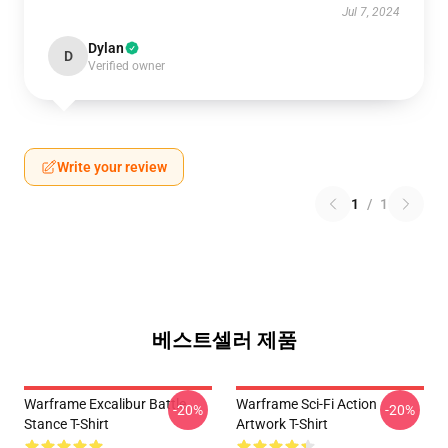
Jul 7, 2024
Dylan
D
Verified owner
Write your review
1
/
1
베스트셀러 제품
Warframe Excalibur Battle
Warframe Sci-Fi Action
-20%
-20%
Stance T-Shirt
Artwork T-Shirt