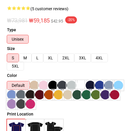
(5 customer reviews)
₩73,981
₩59,185
-20%
$42.95
Type
Unisex
Size
S
M
L
XL
2XL
3XL
4XL
5XL
Color
Default
Print Location