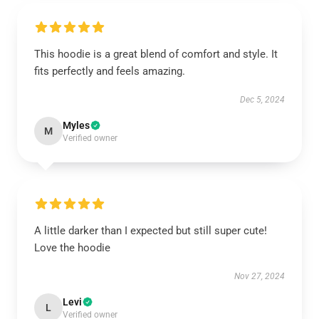
This hoodie is a great blend of comfort and style. It
fits perfectly and feels amazing.
Dec 5, 2024
Myles
M
Verified owner
A little darker than I expected but still super cute!
Love the hoodie
Nov 27, 2024
Levi
L
Verified owner