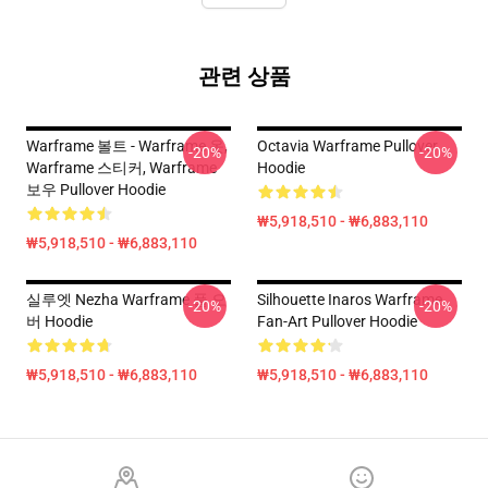
관련 상품
Warframe 볼트 - Warframe 옷,
Octavia Warframe Pullover
-20%
-20%
Warframe 스티커, Warframe
Hoodie
보우 Pullover Hoodie
₩5,918,510 - ₩6,883,110
₩5,918,510 - ₩6,883,110
실루엣 Nezha Warframe 풀 오
Silhouette Inaros Warframe
-20%
-20%
버 Hoodie
Fan-Art Pullover Hoodie
₩5,918,510 - ₩6,883,110
₩5,918,510 - ₩6,883,110
Footer