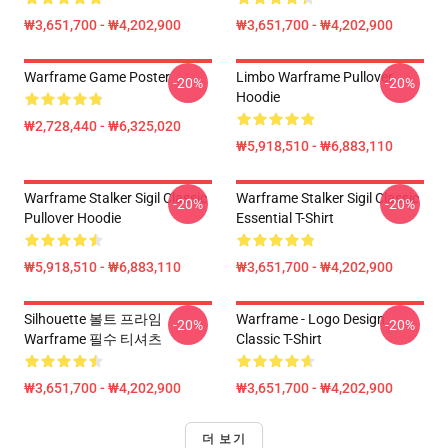
₩3,651,700 - ₩4,202,900
₩3,651,700 - ₩4,202,900
Warframe Game Poster
Limbo Warframe Pullover
-20%
-20%
Hoodie
₩2,728,440 - ₩6,325,020
₩5,918,510 - ₩6,883,110
Warframe Stalker Sigil Classic
Warframe Stalker Sigil Classic
-20%
-20%
Pullover Hoodie
Essential T-Shirt
₩5,918,510 - ₩6,883,110
₩3,651,700 - ₩4,202,900
Silhouette 볼트 프라임
Warframe - Logo Design
-20%
-20%
Warframe 필수 티셔츠
Classic T-Shirt
₩3,651,700 - ₩4,202,900
₩3,651,700 - ₩4,202,900
더 보기