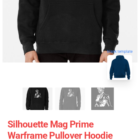
blank template
Silhouette Mag Prime
Warframe Pullover Hoodie