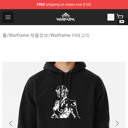
FREE
shipping on orders over $100
Warframe Shop - Official Warframe Merchandise Store
Open menu
홈
/
Warframe 제품정보
/
Warframe 카테고리